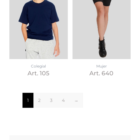
Colegial
Mujer
Art. 105
Art. 640
1
2
3
4
→
Search