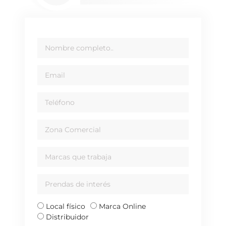
Nombre
Email
Teléfono
Zona
comercial
Marcas
que
trabaja
Prendas
de
interés
Tipo
Local físico
Marca Online
de
Distribuidor