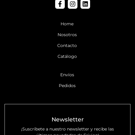
F
I
L
a
n
i
WEB
c
s
n
e
t
k
Home
b
a
e
o
g
d
Nosotros
o
r
i
k
a
n
Contacto
-
m
f
Catálogo
iNFORMACIÓN
Envíos
Pedidos
Newsletter
¡Suscríbete a nuestro newsletter y recibe las