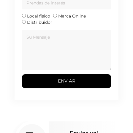
de
interés
Tipo
Local físico
Marca Online
de
Distribuidor
cliente
Mensaje
ENVIAR