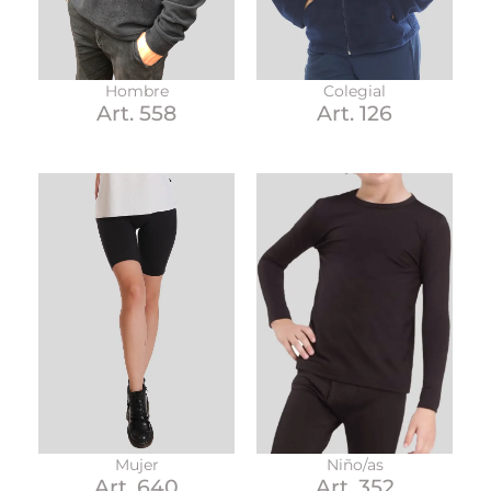
Hombre
Colegial
Art. 558
Art. 126
Niño/as
Mujer
Art. 352
Art. 640